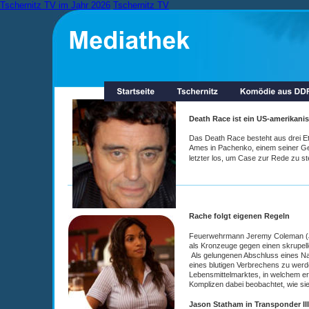
Tschernitz TV im Jahr 2026
Tschernitz TV
Death Race ist ein US-amerikanisc
Das Death Race besteht aus drei Et
Ames in Pachenko, einem seiner Geg
letzter los, um Case zur Rede zu ste
Rache folgt eigenen Regeln
Feuerwehrmann Jeremy Coleman (Jos
als Kronzeuge gegen einen skrupel
 Als gelungenen Abschluss eines Na
eines blutigen Verbrechens zu werd
Lebensmittelmarktes, in welchem e
Komplizen dabei beobachtet, wie si
Jason Statham in Transponder III