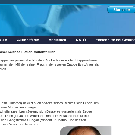
her Science-Fiction-Actionthriller 
appen mit jeweils drei Runden. Am Ende der ersten Etappe erkennt 
ner, den Mörder seiner Frau. In der zweiten Etappe fährt Ames als 
llen. 
h Duhamel) riskiert auch abseits seines Berufes sein Leben, um 
losen Mörder auszusagen.
chtdienstes, kann Jeremy sich Besseres vorstellen, als Zeuge 
en. Doch genau das widerfährt ihm beim Besuch eines kleinen 
r den Gangsterboss Hagan (Vincent D'Onofrio) und dessen 
e zwei Menschen hinrichten.
 