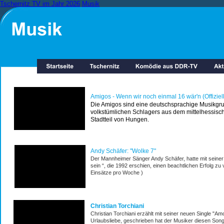
Tschernitz TV im Jahr 2026
Musik
Amigos - Wenn wir noch einmal 16 wär'n (Offiziel
Die Amigos sind eine deutschsprachige Musikgr
volkstümlichen Schlagers aus dem mittelhessisch
Stadtteil von Hungen.
Andy Schäfer: "Wolke 7"
Der Mannheimer Sänger Andy Schäfer, hatte mit seiner
sein “, die 1992 erschien, einen beachtlichen Erfolg zu
Einsätze pro Woche )
Christian Torchiani 
Christian Torchiani erzählt mit seiner neuen Single "Am
Urlaubsliebe, geschrieben hat der Musiker diesen Song